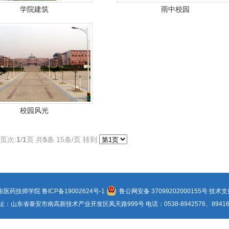
学院建筑
雨中校园
校园风光
页次:
1
/
1
页 共
5
条 15条/页 转到
山东医药技师学院
鲁ICP备19002624号-1
鲁公网安备 37099202000155号
技术支
址：山东省泰安市南高新技术产业开发区凤天路999号 电话：0538-8942576、89416