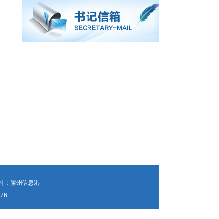
持：
滕州信息港
76