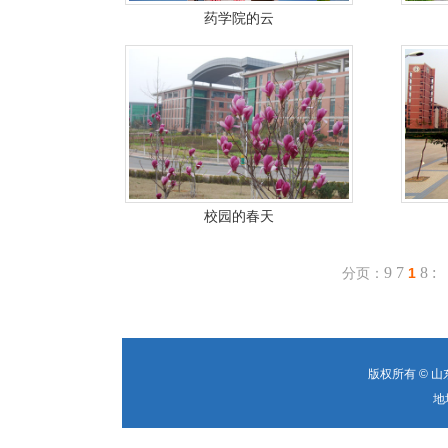
药学院的云
校园的春天
9
7
8
:
分页：
1
版权所有 © 
地